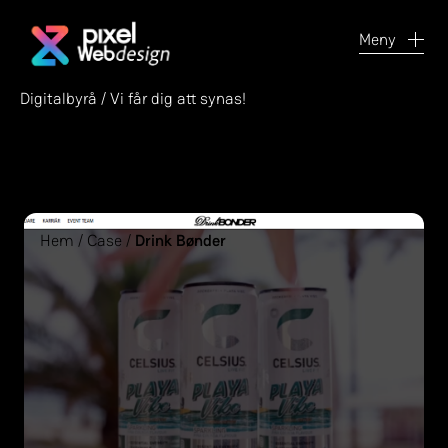
Meny
Digitalbyrå / Vi får dig att synas!
Hem
/
Case
/
Drink Bønder