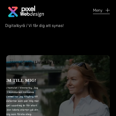
Meny
Digitalbyrå / Vi får dig att synas!
Hem
/
Case
/
Listed By EEK